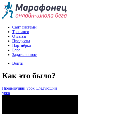
Сайт системы
Тренинги
Отзывы
Продукты
Партнёрка
Блог
Задать вопрос
Войти
Как это было?
Предыдущий урок
Следующий
урок